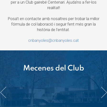
per a un Club gairebé Centenari. Ajuda’ns a fer-los
realitat!
Posa’t en contacte amb nosaltres per trobar la millor
fórmula de col·laboració i seguir fent més gran la
història de l’entitat.
cnbanyoles@cnbanyoles.cat
Mecenes del Club