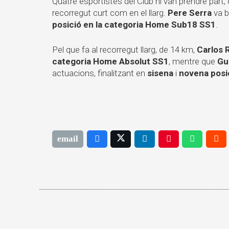
Quatre esportistes del Club hi van prendre part,
recorregut curt com en el llarg.
Pere Serra
va b
posició en la categoria Home Sub18 SS1
.
Pel que fa al recorregut llarg, de 14 km,
Carlos 
categoria Home Absolut SS1
, mentre que
Gu
actuacions, finalitzant en
sisena
i
novena posi