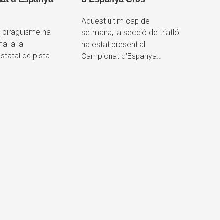
Aquest últim cap de
 piragüisme ha
setmana, la secció de triatló
nal a la
ha estat present al
tatal de pista
Campionat d’Espanya…