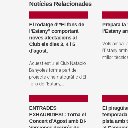
Notícies Relacionades
El rodatge d’”El fons de
Prepara la
l’Estany” comportarà
l’Estany a
noves afectacions al
Vols arribar 
Club els dies 3, 4 i 5
l’Estany amb
d’agost.
millor tècni
Aquest estiu, el Club Natació
Banyoles forma part del
projecte cinematogràfic d’El
fons de l’Estany,…
ENTRADES
El piragüis
EXHAURIDES! : Torna el
temporada 
Concert d’Agost amb Di-
pista amb 
Versiones després de
al Campion