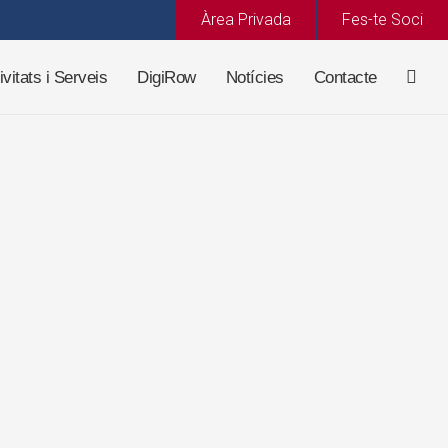
Àrea Privada
Fes-te Soci
ivitats i Serveis
DigiRow
Notícies
Contacte