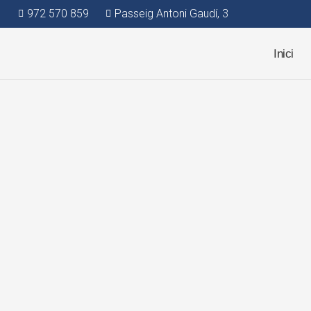
972 570 859
Passeig Antoni Gaudí, 3
Inici