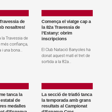
 Travessia de
Comença el viatge cap a
mb nosaltres!
la 82a Travessia de
l’Estany: obrim
a la Travessia de
inscripcions
 més confiança,
El Club Natació Banyoles ha
ca i una bona…
donat aquest matí el tret de
sortida a la 82a…
me tanca la
La secció de triatló tanca
estatal de
la temporada amb grans
tres medalles
resultats al Campionat
at d’Espanya
d’Espanya Cros