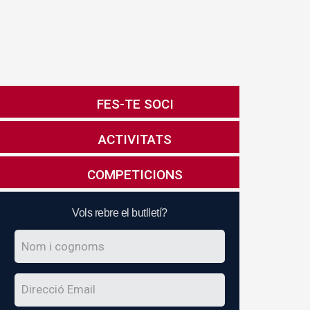
FES-TE SOCI
ACTIVITATS
COMPETICIONS
Vols rebre el butlletí?