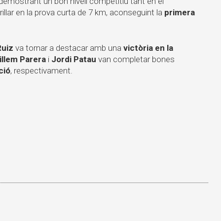
 demostrant un bon nivell competitiu tant en el
rillar en la prova curta de 7 km, aconseguint la
primera
Ruiz
va tornar a destacar amb una
victòria en la
illem Parera
i
Jordi Patau
van completar bones
ció
, respectivament.