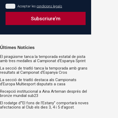
Acceptar les
condicions legals
Subscriure’m
This
field
should
Últimes Notícies
be
El piragüisme tanca la temporada estatal de pista
left
amb tres medalles al Campionat d’Espanya Sprint
blank
La secció de triatló tanca la temporada amb grans
resultats al Campionat d’Espanya Cros
La secció de triatló destaca als Campionats
d’Europa Multiesport disputats a casa
Recepció institucional a Aina Arteman després del
bronze mundial sub23
El rodatge d'”El fons de l’Estany” comportarà noves
afectacions al Club els dies 3, 4 i 5 d’agost.