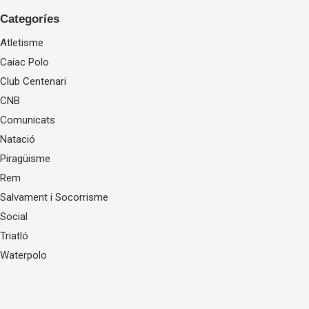
Categoríes
Atletisme
Caiac Polo
Club Centenari
CNB
Comunicats
Natació
Piragüisme
Rem
Salvament i Socorrisme
Social
Triatló
Waterpolo