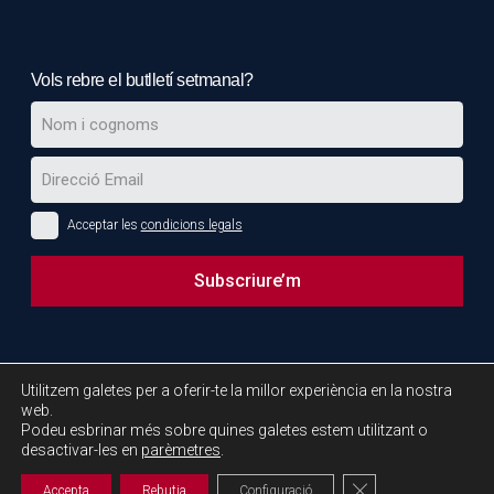
Vols rebre el butlletí setmanal?
Acceptar les
condicions legals
Subscriure’m
This
field
Projectes Europeus:
should
Utilitzem galetes per a oferir-te la millor experiència en la nostra
be
web.
Podeu esbrinar més sobre quines galetes estem utilitzant o
left
desactivar-les en
parèmetres
.
blank
Tanca el bàner de 
Accepta
Rebutja
Configuració