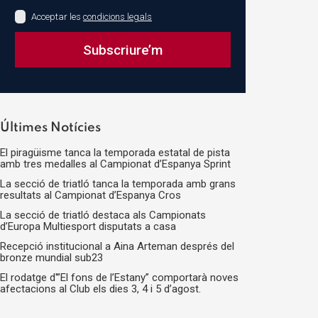
Acceptar les
condicions legals
Subscriure’m
This
field
should
Últimes Notícies
be
El piragüisme tanca la temporada estatal de pista
left
amb tres medalles al Campionat d’Espanya Sprint
blank
La secció de triatló tanca la temporada amb grans
resultats al Campionat d’Espanya Cros
La secció de triatló destaca als Campionats
d’Europa Multiesport disputats a casa
Recepció institucional a Aina Arteman després del
bronze mundial sub23
El rodatge d'”El fons de l’Estany” comportarà noves
afectacions al Club els dies 3, 4 i 5 d’agost.