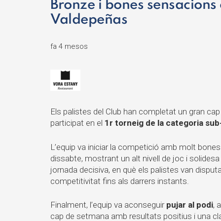
Bronze i bones sensacions 
Valdepeñas
fa 4 mesos
Els palistes del Club han completat un gran c
participat en el
1r torneig de la categoria su
L’equip va iniciar la competició amb molt bones
dissabte, mostrant un alt nivell de joc i solides
jornada decisiva, en què els palistes van disputa
competitivitat fins als darrers instants.
Finalment, l’equip va aconseguir
pujar al podi
, 
cap de setmana amb resultats positius i una cla