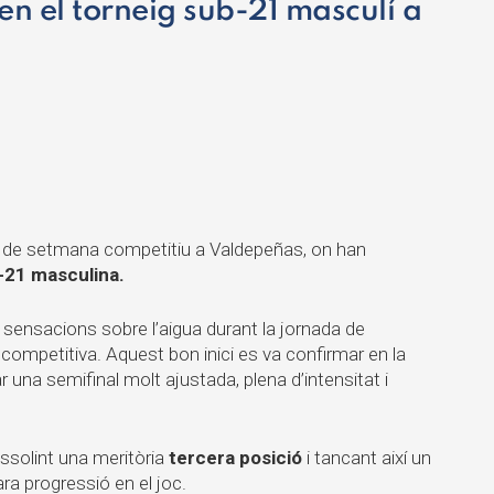
en el torneig sub-21 masculí a
ap de setmana competitiu a
Valdepeñas
, on han
b-21 masculina.
 sensacions sobre l’aigua durant la jornada de
a competitiva. Aquest bon inici es va confirmar en la
r una semifinal molt ajustada, plena d’intensitat i
assolint una meritòria
tercera posició
i tancant així un
ra progressió en el joc.