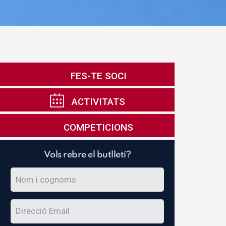
FES-TE SOCI
ACTIVITATS
COMPETICIONS
Vols rebre el butlletí?