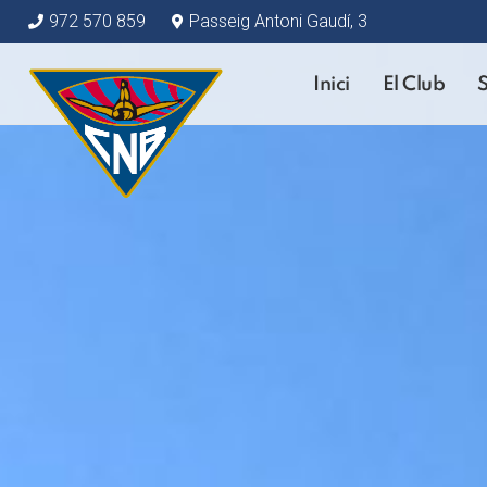
972 570 859
Passeig Antoni Gaudí, 3
Inici
El Club
S