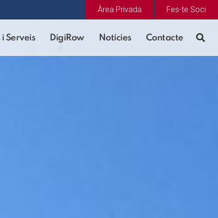
Àrea Privada
Fes-te Soci
 i Serveis
DigiRow
Notícies
Contacte