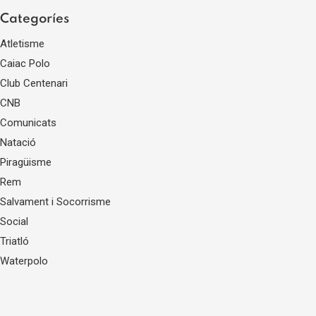
Categoríes
Atletisme
Caiac Polo
Club Centenari
CNB
Comunicats
Natació
Piragüisme
Rem
Salvament i Socorrisme
Social
Triatló
Waterpolo