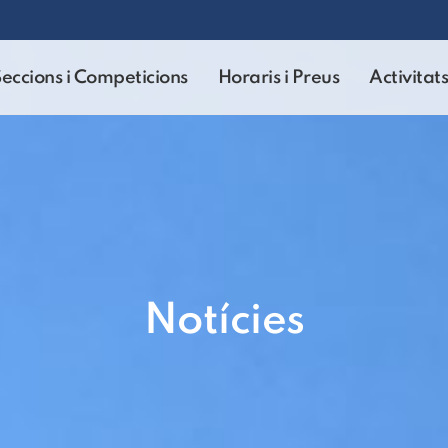
eccions i Competicions
Horaris i Preus
Activitats
Notícies