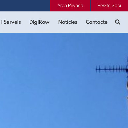
Àrea Privada
Fes-te Soci
 i Serveis
DigiRow
Notícies
Contacte