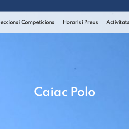
eccions i Competicions
Horaris i Preus
Activitats
Caiac Polo