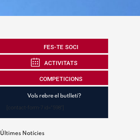
FES-TE SOCI
ACTIVITATS
COMPETICIONS
Vols rebre el butlletí?
[contact-form-7 id=”598″]
Últimes Notícies