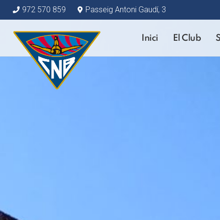
972 570 859
Passeig Antoni Gaudí, 3
Inici
El Club
S