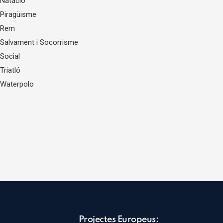
Natació
Piragüisme
Rem
Salvament i Socorrisme
Social
Triatló
Waterpolo
Projectes Europeus: