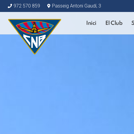
972 570 859
Passeig Antoni Gaudí, 3
Inici
El Club
S