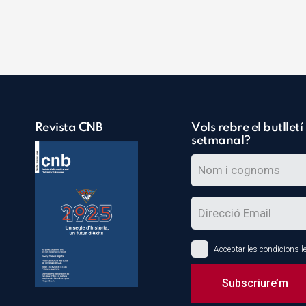
Revista CNB
Vols rebre el butlletí
setmanal?
Acceptar les
condicions l
Subscriure’m