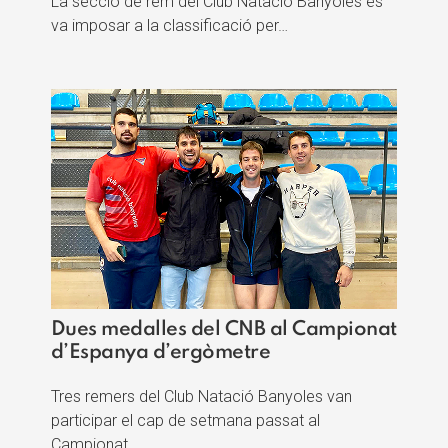
La secció de rem del Club Natació Banyoles es
va imposar a la classificació per…
Dues medalles del CNB al Campionat
d’Espanya d’ergòmetre
Tres remers del Club Natació Banyoles van
participar el cap de setmana passat al
Campionat…