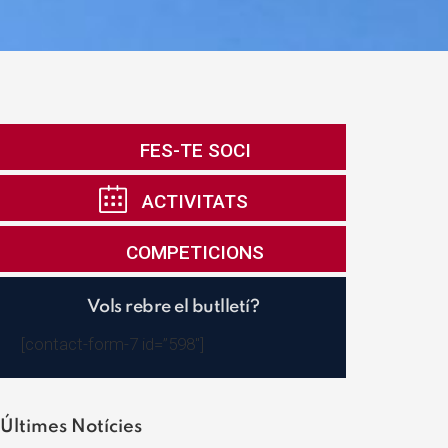
FES-TE SOCI
ACTIVITATS
COMPETICIONS
Vols rebre el butlletí?
[contact-form-7 id=”598″]
Últimes Notícies