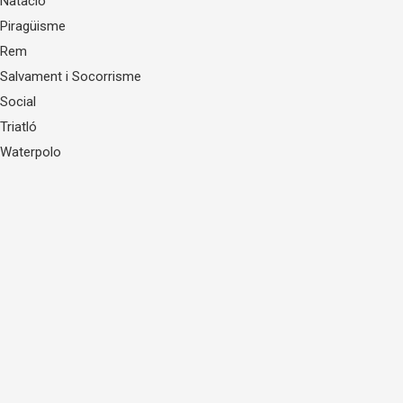
Natació
Piragüisme
Rem
Salvament i Socorrisme
Social
Triatló
Waterpolo