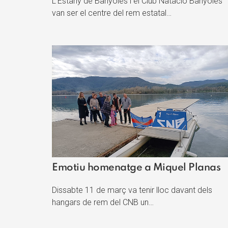
L’Estany de Banyoles i el Club Natació Banyoles
van ser el centre del rem estatal…
Emotiu homenatge a Miquel Planas
Dissabte 11 de març va tenir lloc davant dels
hangars de rem del CNB un…