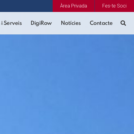
Àrea Privada
Fes-te Soci
 i Serveis
DigiRow
Notícies
Contacte