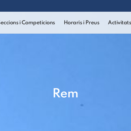
eccions i Competicions
Horaris i Preus
Activitats
Rem