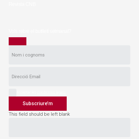
Revista CNB
Vols rebre el butlletí setmanal?
Acceptar les
condicions legals
Subscriure’m
This field should be left blank