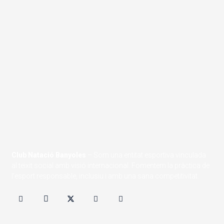
Club Natació Banyoles
– Som una entitat esportiva vinculada
al teixit social amb visió internacional. Fomentem la pràctica de
l’esport responsable, inclusiu i amb una sana competitivitat.