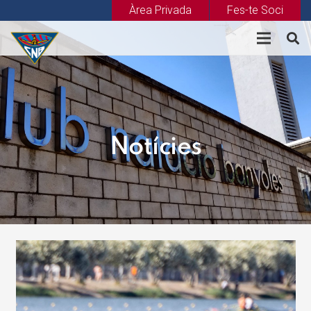
Àrea Privada
Fes-te Soci
Notícies