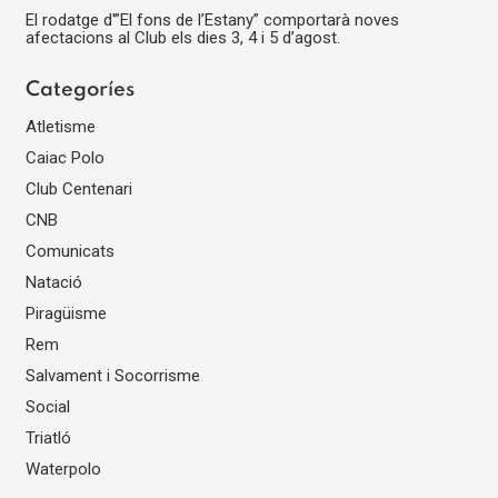
El rodatge d'”El fons de l’Estany” comportarà noves
afectacions al Club els dies 3, 4 i 5 d’agost.
Categoríes
Atletisme
Caiac Polo
Club Centenari
CNB
Comunicats
Natació
Piragüisme
Rem
Salvament i Socorrisme
Social
Triatló
Waterpolo