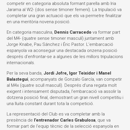
competir en categoria absoluta formant parella amb Iria
Jarama al W2- (dos sense timoner femení). La tripulació va
completar una gran actuació que els va permetre finalitzar
en una meritòria novena posició.
En categoria masculina,
Dennis Carracedo
va formar part
del M4- (quatre sense timoner masculí) juntament amb
Jorge Knabe, Pau Sánchez i Éric Pastor. L’embarcació
espanyola va aconseguir una destacada onzena posició
després d’enfrontar-se a algunes de les millors tripulacions
internacionals.
Per la seva banda,
Jordi Jofre, Igor Teixidor i Manel
Balastegui
, acompanyats de Gonzalo García, van competir
al M4x (quatre scull masculí). Després d’una regata molt
exigent i intensament disputada, l’embarcació va assolir la
dotzena posició final, demostrant un gran nivell competitiu i
una lluita constant durant tota la competició.
La representació del Club es va completar amb la
presència de
l’entrenador Carles Grabulosa
, que va
formar part de l’equip tècnic de la selecció espanyola en