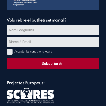
Vols rebre el butlletí setmanal?
Acceptar les
condicions legals
Subscriure’m
This
field
Projectes Europeus:
should
be
left
blank