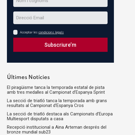
Acceptar les
condicions legals
Subscriure’m
This
field
should
Últimes Notícies
be
El piragüisme tanca la temporada estatal de pista
left
amb tres medalles al Campionat d’Espanya Sprint
blank
La secció de triatló tanca la temporada amb grans
resultats al Campionat d’Espanya Cros
La secció de triatló destaca als Campionats d’Europa
Multiesport disputats a casa
Recepció institucional a Aina Arteman després del
bronze mundial sub23