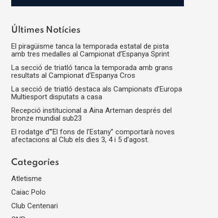
This
field
should
Últimes Notícies
be
El piragüisme tanca la temporada estatal de pista
left
amb tres medalles al Campionat d’Espanya Sprint
blank
La secció de triatló tanca la temporada amb grans
resultats al Campionat d’Espanya Cros
La secció de triatló destaca als Campionats d’Europa
Multiesport disputats a casa
Recepció institucional a Aina Arteman després del
bronze mundial sub23
El rodatge d'”El fons de l’Estany” comportarà noves
afectacions al Club els dies 3, 4 i 5 d’agost.
Categoríes
Atletisme
Caiac Polo
Club Centenari