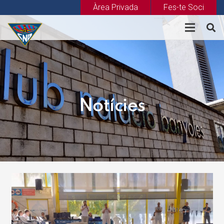
Àrea Privada
Fes-te Soci
Notícies