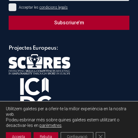
Acceptar les
condicions legals
Subscriure’m
This
field
Projectes Europeus:
should
be
left
blank
Utilitzem galetes per a oferir-te la millor experiència en la nostra
web.
Podeu esbrinar més sobre quines galetes estem utilitzant o
desactivar-les en
parèmetres
.
Tanca el bàner de 
Accepta
Rebutja
Configuració