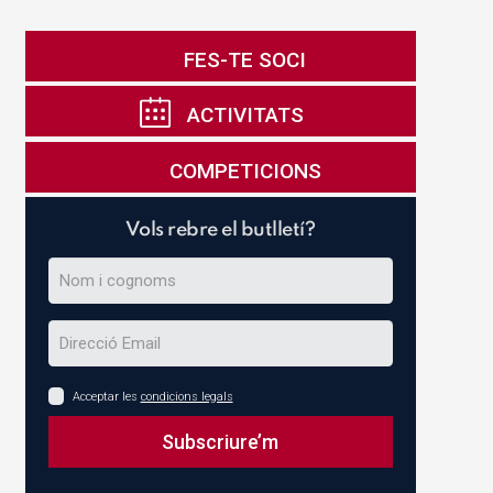
FES-TE SOCI
ACTIVITATS
COMPETICIONS
Vols rebre el butlletí?
Acceptar les
condicions legals
Subscriure’m