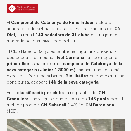
El
Campionat de Catalunya de Fons Indoor
, celebrat
aquest cap de setmana passat a les instal·lacions del
CN
Olot
, ha reunit
143 nedadors de 31 clubs
en una jornada
marcada pel gran nivell competitiu.
El Club Natació Banyoles també ha tingut una presència
destacada al campionat.
Ivet Carmona
ha aconseguit el
primer lloc
i s’ha proclamat
campiona de Catalunya de la
seva categoria (Júnior 1 3000 m)
, signant una actuació
excel·lent. Per la seva banda,
Biel Ibáñez
ha completat una
bona cursa, acabant
14è de la seva categoria
.
En la
classificació per clubs
, la regularitat del
CN
Granollers
li ha valgut el primer lloc amb
145 punts
, seguit
molt de prop pel
CN Sabadell
(143) i el
CN Barcelona
(108).