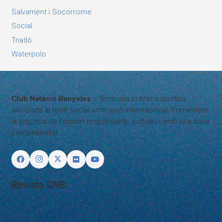
Salvament i Socorrisme
Social
Triatló
Waterpolo
Club Natació Banyoles
– Som una entitat esportiva
vinculada al teixit social amb visió internacional. Fomentem
la pràctica de l’esport responsable, inclusiu i amb una sana
competitivitat.
Revista CNB