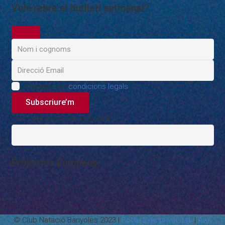
Vols rebre el butlletí setmanal?
Acceptar les
condicions legals
Subscriure’m
This field should be left blank
Projectes Europeus:
© Club Natació Banyoles 2023 |
Política de privacitat
|
Avís