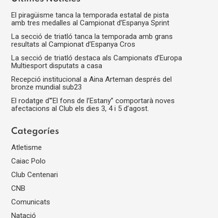
be
El piragüisme tanca la temporada estatal de pista
left
amb tres medalles al Campionat d’Espanya Sprint
blank
La secció de triatló tanca la temporada amb grans
resultats al Campionat d’Espanya Cros
La secció de triatló destaca als Campionats d’Europa
Multiesport disputats a casa
Recepció institucional a Aina Arteman després del
bronze mundial sub23
El rodatge d'”El fons de l’Estany” comportarà noves
afectacions al Club els dies 3, 4 i 5 d’agost.
Categoríes
Atletisme
Caiac Polo
Club Centenari
CNB
Comunicats
Natació