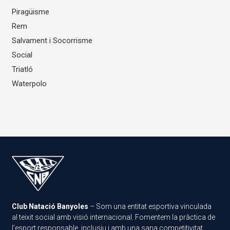
Piragüisme
Rem
Salvament i Socorrisme
Social
Triatló
Waterpolo
Club Natació Banyoles
– Som una entitat esportiva vinculada
al teixit social amb visió internacional. Fomentem la pràctica de
l’esport responsable, inclusiu i amb una sana competitivitat.