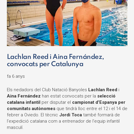
Lachlan Reed i Aina Fernández,
convocats per Catalunya
fa 6 anys
Els nedadors del Club Natació Banyoles
Lachlan Reed
i
Aina Fernández
han estat convocats per la
selecció
catalana infantil
per disputar el
campionat d’Espanya per
comunitats autònomes
que tindrà lloc entre el 12 i el 14 de
febrer a Oviedo. El tècnic
Jordi Toca
també formarà de
l’expedició catalana com a entrenador de l’equip infantil
masculí.