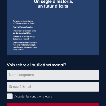
Vols rebre el butlletí setmanal?
Acceptar les
condicions legals