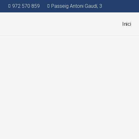
972 570 859
Passeig Antoni Gaudí, 3
Inici