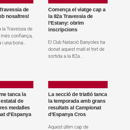
 Travessia de
Comença el viatge cap a
mb nosaltres!
la 82a Travessia de
l’Estany: obrim
a la Travessia de
inscripcions
 més confiança,
El Club Natació Banyoles ha
ca i una bona…
donat aquest matí el tret de
sortida a la 82a…
me tanca la
La secció de triatló tanca
estatal de
la temporada amb grans
tres medalles
resultats al Campionat
at d’Espanya
d’Espanya Cros
Aquest últim cap de