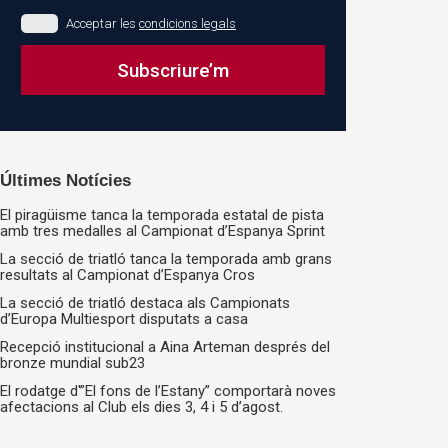
Acceptar les
condicions legals
Subscriure’m
This
field
should
Últimes Notícies
be
El piragüisme tanca la temporada estatal de pista
left
amb tres medalles al Campionat d’Espanya Sprint
blank
La secció de triatló tanca la temporada amb grans
resultats al Campionat d’Espanya Cros
La secció de triatló destaca als Campionats
d’Europa Multiesport disputats a casa
Recepció institucional a Aina Arteman després del
bronze mundial sub23
El rodatge d'”El fons de l’Estany” comportarà noves
afectacions al Club els dies 3, 4 i 5 d’agost.