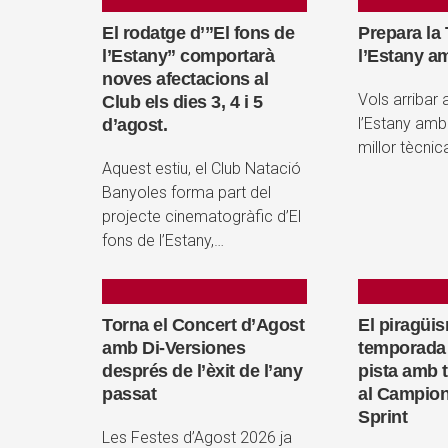
El rodatge d’”El fons de
Prepara la
l’Estany” comportarà
l’Estany a
noves afectacions al
Vols arribar 
Club els dies 3, 4 i 5
l’Estany amb
d’agost.
millor tècni
Aquest estiu, el Club Natació
Banyoles forma part del
projecte cinematogràfic d’El
fons de l’Estany,…
Torna el Concert d’Agost
El piragüis
amb Di-Versiones
temporada 
després de l’èxit de l’any
pista amb 
passat
al Campion
Sprint
Les Festes d’Agost 2026 ja