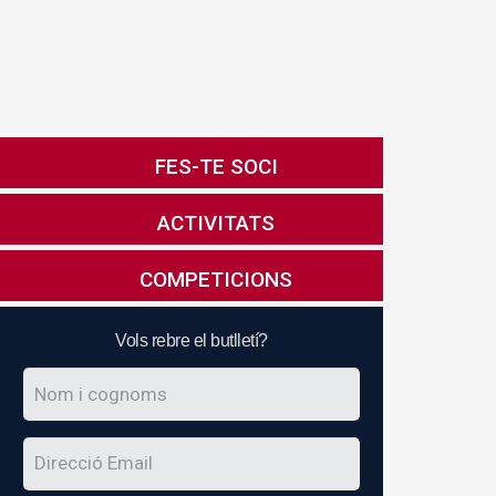
FES-TE SOCI
ACTIVITATS
COMPETICIONS
Vols rebre el butlletí?