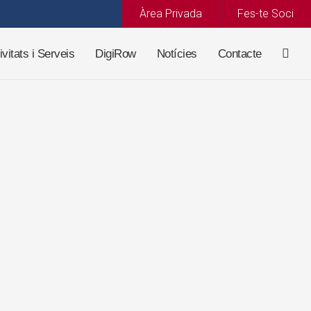
Àrea Privada
Fes-te Soci
ivitats i Serveis
DigiRow
Notícies
Contacte