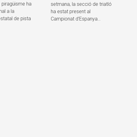
 piragüisme ha
setmana, la secció de triatló
nal a la
ha estat present al
tatal de pista
Campionat d’Espanya…