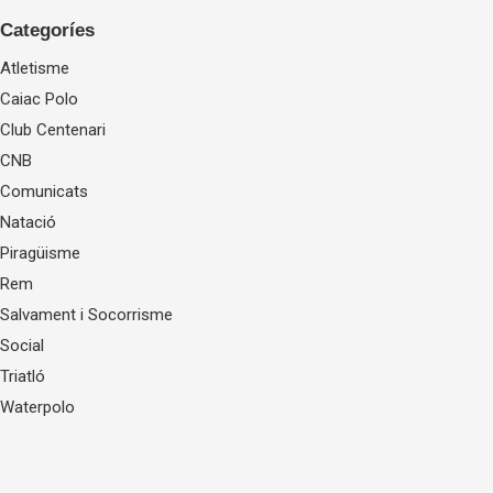
Categoríes
Atletisme
Caiac Polo
Club Centenari
CNB
Comunicats
Natació
Piragüisme
Rem
Salvament i Socorrisme
Social
Triatló
Waterpolo