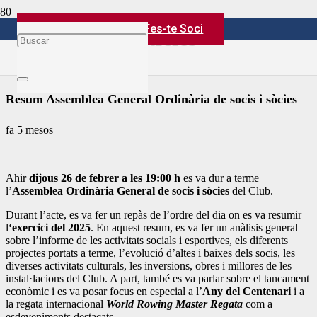
Àrea Privada
Fes-te Soci
Notícies
Resum Assemblea General Ordinària de socis i sòcies
fa 5 mesos
Ahir
dijous 26 de febrer a les 19:00 h
es va dur a terme
l’
Assemblea Ordinària General de socis i sòcies
del Club.
Durant l’acte, es va fer un repàs de l’ordre del dia on es va resumir
l
‘exercici del 2025
. En aquest resum, es va fer un anàlisis general
sobre l’informe de les activitats socials i esportives, els diferents
projectes portats a terme, l’evolució d’altes i baixes dels socis, les
diverses activitats culturals, les inversions, obres i millores de les
instal·lacions del Club. A part, també es va parlar sobre el tancament
econòmic i es va posar focus en especial a l’
Any del Centenari
i a
la regata internacional
World Rowing Master Regata
com a
esdeveniments destacats.