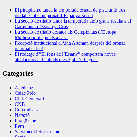
El piragüisme tanca la temporada estatal de pista amb tres
medalles al Campionat d’Espanya Sprint
La secció de triatló tanca la temporada amb grans resultats al
Campionat d’Espanya Cros
La secció de triatló destaca als Campionats d’Europa
Multiesport disputats a casa
Recepció institucional a Aina Arteman després del bronze
mundial sub23
El rodatge d'”El fons de l’Estany” comportarà noves
afectacions al Club els dies 3, 4 i 5 d’agost.
Categoríes
Atletisme
Caiac Polo
Club Centenari
CNB
Comunicats
Natació
Piragüisme
Rem
Salvament i Socorrisme