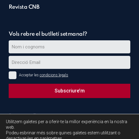
Revista CNB
Vols rebre el butlletí setmanal?
Acceptar les
condicions legals
Subscriure’m
This
field
Projectes Europeus:
should
Utilitzem galetes per a oferir-te la millor experiència en la nostra
be
web.
Podeu esbrinar més sobre quines galetes estem utilitzant o
left
desactivar-les en
parèmetres
.