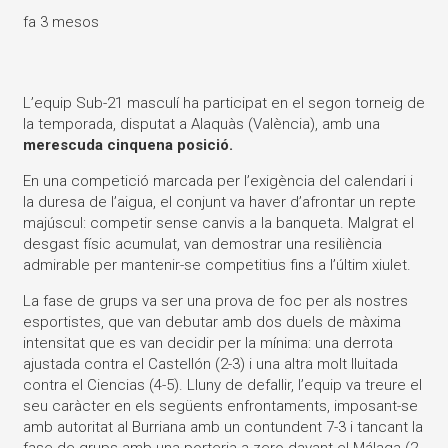
fa 3 mesos
L’equip Sub-21 masculí ha participat en el segon torneig de
la temporada, disputat a Alaquàs (València), amb una
merescuda cinquena posició.
En una competició marcada per l’exigència del calendari i
la duresa de l’aigua, el conjunt va haver d’afrontar un repte
majúscul: competir sense canvis a la banqueta. Malgrat el
desgast físic acumulat, van demostrar una resiliència
admirable per mantenir-se competitius fins a l’últim xiulet.
La fase de grups va ser una prova de foc per als nostres
esportistes, que van debutar amb dos duels de màxima
intensitat que es van decidir per la mínima: una derrota
ajustada contra el Castellón (2-3) i una altra molt lluitada
contra el Ciencias (4-5). Lluny de defallir, l’equip va treure el
seu caràcter en els següents enfrontaments, imposant-se
amb autoritat al Burriana amb un contundent 7-3 i tancant la
fase de grups amb una porteria a zero davant el Málaga (2-