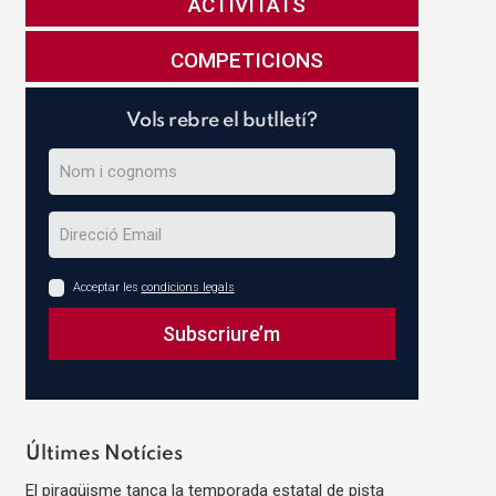
ACTIVITATS
COMPETICIONS
Vols rebre el butlletí?
Acceptar les
condicions legals
Subscriure’m
This
field
should
Últimes Notícies
be
El piragüisme tanca la temporada estatal de pista
left