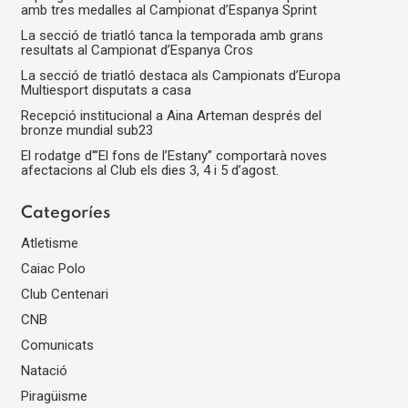
amb tres medalles al Campionat d’Espanya Sprint
blank
La secció de triatló tanca la temporada amb grans
resultats al Campionat d’Espanya Cros
La secció de triatló destaca als Campionats d’Europa
Multiesport disputats a casa
Recepció institucional a Aina Arteman després del
bronze mundial sub23
El rodatge d'”El fons de l’Estany” comportarà noves
afectacions al Club els dies 3, 4 i 5 d’agost.
Categoríes
Atletisme
Caiac Polo
Club Centenari
CNB
Comunicats
Natació
Piragüisme