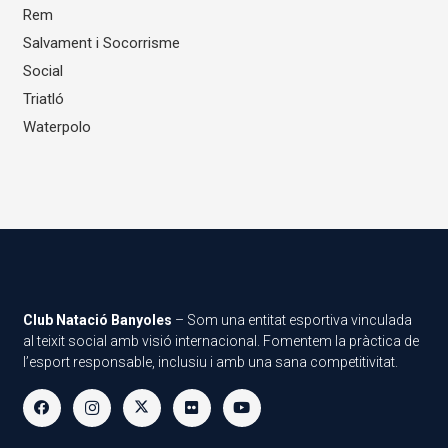
Rem
Salvament i Socorrisme
Social
Triatló
Waterpolo
Club Natació Banyoles
– Som una entitat esportiva vinculada
al teixit social amb visió internacional. Fomentem la pràctica de
l’esport responsable, inclusiu i amb una sana competitivitat.