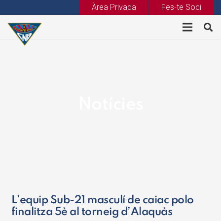
Àrea Privada
Fes-te Soci
Notícies
L’equip Sub-21 masculí de caiac polo
finalitza 5è al torneig d’Alaquàs