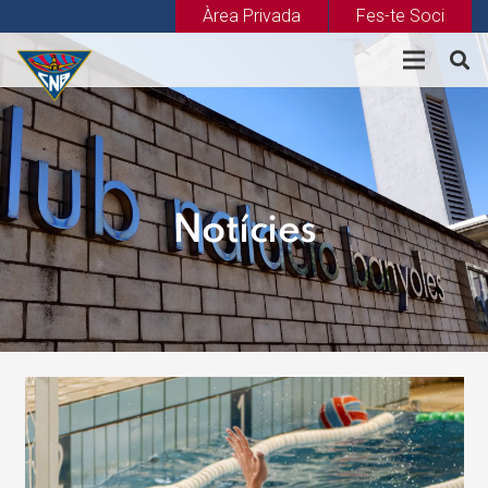
Àrea Privada
Fes-te Soci
Notícies