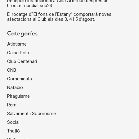
Recepció institucional a Aina Arteman després del
bronze mundial sub23
El rodatge d'”El fons de l’Estany” comportarà noves
afectacions al Club els dies 3, 4 i 5 d’agost.
Categoríes
Atletisme
Caiac Polo
Club Centenari
CNB
Comunicats
Natació
Piragüisme
Rem
Salvament i Socorrisme
Social
Triatló