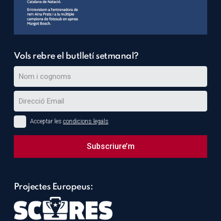
Vols rebre el butlletí setmanal?
Acceptar les
condicions legals
Subscriure’m
This
field
Projectes Europeus:
should
be
left