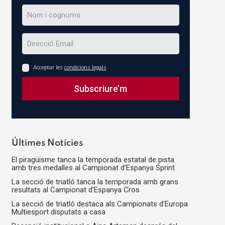
Acceptar les
condicions legals
Subscriure’m
This
field
should
Últimes Notícies
be
El piragüisme tanca la temporada estatal de pista
left
amb tres medalles al Campionat d’Espanya Sprint
blank
La secció de triatló tanca la temporada amb grans
resultats al Campionat d’Espanya Cros
La secció de triatló destaca als Campionats d’Europa
Multiesport disputats a casa