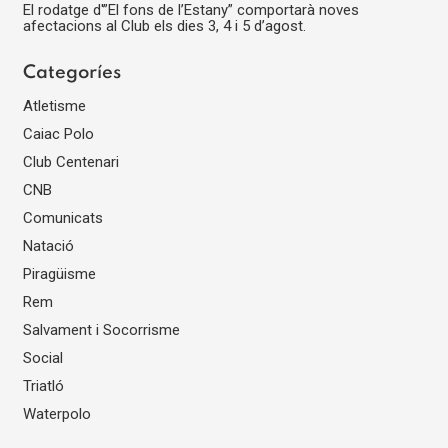
El rodatge d'”El fons de l’Estany” comportarà noves
afectacions al Club els dies 3, 4 i 5 d’agost.
Categoríes
Atletisme
Caiac Polo
Club Centenari
CNB
Comunicats
Natació
Piragüisme
Rem
Salvament i Socorrisme
Social
Triatló
Waterpolo