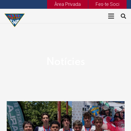
Àrea Privada
Fes-te Soci
Notícies