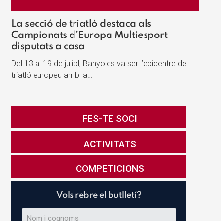
La secció de triatló destaca als
Campionats d’Europa Multiesport
disputats a casa
Del 13 al 19 de juliol, Banyoles va ser l’epicentre del
triatló europeu amb la…
FES-TE SOCI
ACTIVITATS
COMPETICIONS
Vols rebre el butlletí?