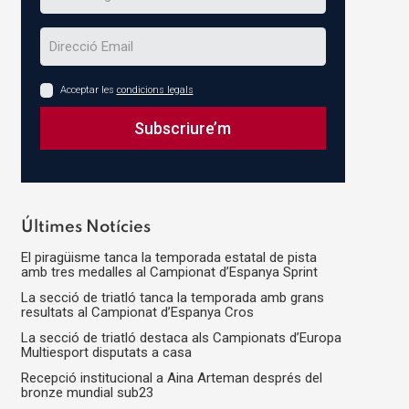
Acceptar les
condicions legals
Subscriure’m
This
field
should
Últimes Notícies
be
El piragüisme tanca la temporada estatal de pista
left
amb tres medalles al Campionat d’Espanya Sprint
blank
La secció de triatló tanca la temporada amb grans
resultats al Campionat d’Espanya Cros
La secció de triatló destaca als Campionats d’Europa
Multiesport disputats a casa
Recepció institucional a Aina Arteman després del
bronze mundial sub23